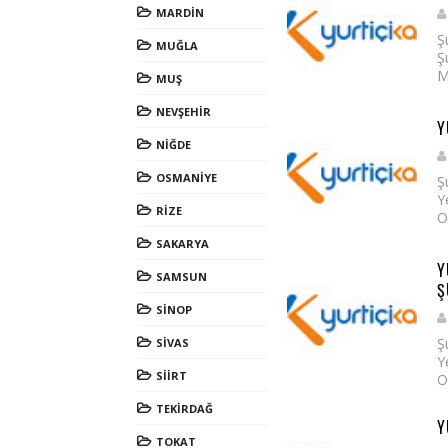
MARDİN
Ş
MUĞLA
Ş
M
MUŞ
NEVŞEHİR
Y
NİĞDE
OSMANİYE
Ş
Y
RİZE
O
SAKARYA
Y
SAMSUN
Ş
SİNOP
Ş
SİVAS
Y
SİİRT
O
TEKİRDAĞ
Y
TOKAT