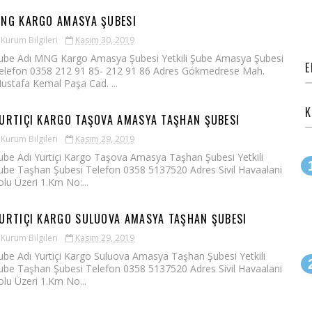
NG KARGO AMASYA ŞUBESI
Kurum Bilgileri
Kasım 30, 2019
ube Adı MNG Kargo Amasya Şubesi Yetkili Şube Amasya Şubesi
E
elefon 0358 212 91 85- 212 91 86 Adres Gökmedrese Mah.
ustafa Kemal Paşa Cad. ...
K
URTIÇI KARGO TAŞOVA AMASYA TAŞHAN ŞUBESI
Kurum Bilgileri
Kasım 29, 2019
ube Adı Yurtiçi Kargo Taşova Amasya Taşhan Şubesi Yetkili
ube Taşhan Şubesi Telefon 0358 5137520 Adres Sivil Havaalani
olu Üzeri 1.Km No:...
URTIÇI KARGO SULUOVA AMASYA TAŞHAN ŞUBESI
Kurum Bilgileri
Kasım 29, 2019
ube Adı Yurtiçi Kargo Suluova Amasya Taşhan Şubesi Yetkili
ube Taşhan Şubesi Telefon 0358 5137520 Adres Sivil Havaalani
olu Üzeri 1.Km No...