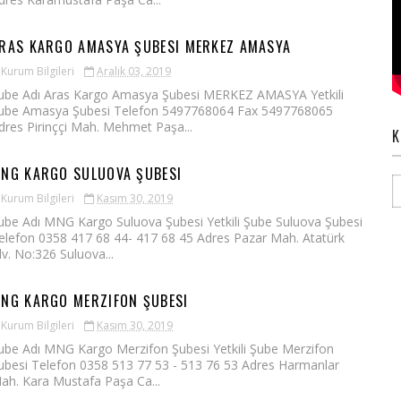
RAS KARGO AMASYA ŞUBESI MERKEZ AMASYA
Kurum Bilgileri
Aralık 03, 2019
ube Adı Aras Kargo Amasya Şubesi MERKEZ AMASYA Yetkili
ube Amasya Şubesi Telefon 5497768064 Fax 5497768065
dres Pirinççi Mah. Mehmet Paşa...
K
NG KARGO SULUOVA ŞUBESI
Kurum Bilgileri
Kasım 30, 2019
ube Adı MNG Kargo Suluova Şubesi Yetkili Şube Suluova Şubesi
elefon 0358 417 68 44- 417 68 45 Adres Pazar Mah. Atatürk
lv. No:326 Suluova...
NG KARGO MERZIFON ŞUBESI
Kurum Bilgileri
Kasım 30, 2019
ube Adı MNG Kargo Merzifon Şubesi Yetkili Şube Merzifon
ubesi Telefon 0358 513 77 53 - 513 76 53 Adres Harmanlar
ah. Kara Mustafa Paşa Ca...