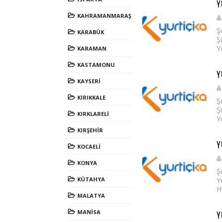
Y
KAHRAMANMARAŞ
Ş
KARABÜK
Ş
Y
KARAMAN
KASTAMONU
Y
KAYSERİ
KIRIKKALE
Ş
Ş
KIRKLARELİ
Y
KIRŞEHİR
Y
KOCAELİ
KONYA
Ş
KÜTAHYA
Y
H
MALATYA
MANİSA
Y