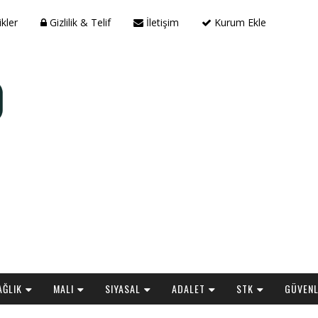
ikler
Gizlilik & Telif
İletişim
Kurum Ekle
AĞLIK
MALI
SIYASAL
ADALET
STK
GÜVENL