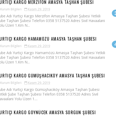
URTIÇI KARGO MERZIFON AMASYA TAŞHAN ŞUBESI
Kurum Bilgileri
Kasım 29, 2019
ube Adı Yurtiçi Kargo Merzifon Amasya Taşhan Şubesi Yetkili
ube Taşhan Şubesi Telefon 0358 5137520 Adres Sivil Havaalani
olu Üzeri 1.Km N...
URTIÇI KARGO HAMAMÖZÜ AMASYA TAŞHAN ŞUBESI
Kurum Bilgileri
Kasım 29, 2019
ube Adı Yurtiçi Kargo Hamamözü Amasya Taşhan Şubesi Yetkili
ube Taşhan Şubesi Telefon 0358 5137520 Adres Sivil Havaalani
olu Üzeri 1.Km N...
URTIÇI KARGO GÜMÜŞHACIKÖY AMASYA TAŞHAN ŞUBESI
Kurum Bilgileri
Kasım 29, 2019
ube Adı Yurtiçi Kargo Gümüşhacıköy Amasya Taşhan Şubesi
etkili Şube Taşhan Şubesi Telefon 0358 5137520 Adres Sivil
avaalani Yolu Üzeri 1....
URTIÇI KARGO GÖYNÜCEK AMASYA SORGUN ŞUBESI