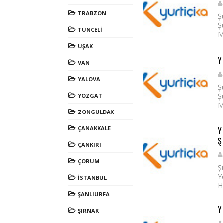
TRABZON
Ş
Ş
TUNCELİ
M
UŞAK
Y
VAN
YALOVA
Ş
Ş
YOZGAT
M
ZONGULDAK
ÇANAKKALE
Y
Ş
ÇANKIRI
ÇORUM
Ş
Y
İSTANBUL
H
ŞANLIURFA
Y
ŞIRNAK