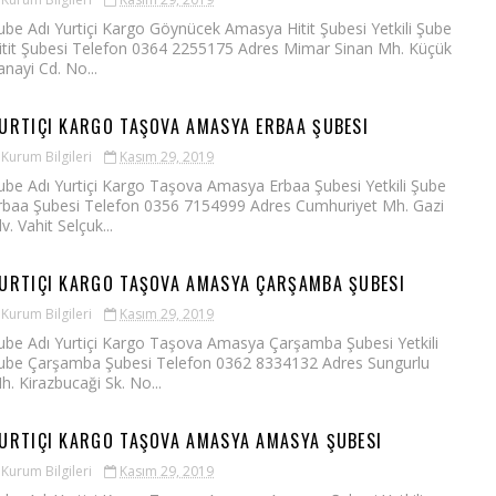
ube Adı Yurtiçi Kargo Göynücek Amasya Hitit Şubesi Yetkili Şube
itit Şubesi Telefon 0364 2255175 Adres Mimar Sinan Mh. Küçük
anayi Cd. No...
URTIÇI KARGO TAŞOVA AMASYA ERBAA ŞUBESI
Kurum Bilgileri
Kasım 29, 2019
ube Adı Yurtiçi Kargo Taşova Amasya Erbaa Şubesi Yetkili Şube
rbaa Şubesi Telefon 0356 7154999 Adres Cumhuriyet Mh. Gazi
lv. Vahit Selçuk...
URTIÇI KARGO TAŞOVA AMASYA ÇARŞAMBA ŞUBESI
Kurum Bilgileri
Kasım 29, 2019
ube Adı Yurtiçi Kargo Taşova Amasya Çarşamba Şubesi Yetkili
ube Çarşamba Şubesi Telefon 0362 8334132 Adres Sungurlu
h. Kirazbucaği Sk. No...
URTIÇI KARGO TAŞOVA AMASYA AMASYA ŞUBESI
Kurum Bilgileri
Kasım 29, 2019