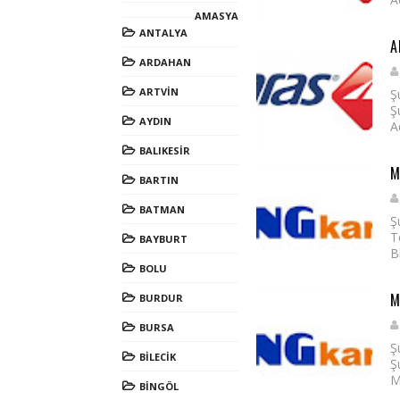
AMASYA
ANTALYA
A
ARDAHAN
ARTVİN
Ş
Ş
AYDIN
A
BALIKESİR
M
BARTIN
BATMAN
Ş
T
BAYBURT
B
BOLU
M
BURDUR
BURSA
Ş
BİLECİK
Ş
M
BİNGÖL