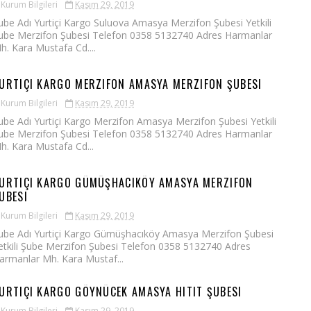
Kurum Bilgileri
Kasım 29, 2019
ube Adı Yurtiçi Kargo Suluova Amasya Merzifon Şubesi Yetkili
ube Merzifon Şubesi Telefon 0358 5132740 Adres Harmanlar
h. Kara Mustafa Cd....
URTIÇI KARGO MERZIFON AMASYA MERZIFON ŞUBESI
Kurum Bilgileri
Kasım 29, 2019
ube Adı Yurtiçi Kargo Merzifon Amasya Merzifon Şubesi Yetkili
ube Merzifon Şubesi Telefon 0358 5132740 Adres Harmanlar
h. Kara Mustafa Cd...
URTIÇI KARGO GÜMÜŞHACIKÖY AMASYA MERZIFON
UBESI
Kurum Bilgileri
Kasım 29, 2019
ube Adı Yurtiçi Kargo Gümüşhacıköy Amasya Merzifon Şubesi
etkili Şube Merzifon Şubesi Telefon 0358 5132740 Adres
armanlar Mh. Kara Mustaf...
URTIÇI KARGO GÖYNÜCEK AMASYA HITIT ŞUBESI
Kurum Bilgileri
Kasım 29, 2019