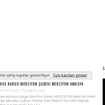
S
ine sahip kayıtlar gösteriliyor.
Tüm kayıtları göster
RAS KARGO MERZIFON ŞUBESI MERZİFON AMASYA
Kurum Bilgileri
Aralık 03, 2019
ube Adı Aras Kargo Merzifon Şubesi MERZİFON AMASYA Yetkili
ube Merzifon Şubesi Telefon 5497768047 Fax 5497768048
dres Karamustafa Paşa Ca...