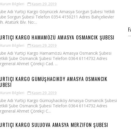
Kurum Bilgileri
Kasım 29, 2019
ube Adı Yurtiçi Kargo Göynücek Amasya Sorgun Şubesi Yetkili
ube Sorgun Şubesi Telefon 0354 4150211 Adres Bahçelievler
h. Atatürk Blv. No:...
F
URTIÇI KARGO HAMAMÖZÜ AMASYA OSMANCIK ŞUBESI
Kurum Bilgileri
Kasım 29, 2019
ube Adı Yurtiçi Kargo Hamamözü Amasya Osmancik Şubesi
etkili Şube Osmancik Şubesi Telefon 0364 6114732 Adres
rgeneral Ahmet Çörekçi Cad. ...
URTIÇI KARGO GÜMÜŞHACIKÖY AMASYA OSMANCIK
UBESI
Kurum Bilgileri
Kasım 29, 2019
ube Adı Yurtiçi Kargo Gümüşhacıköy Amasya Osmancik Şubesi
etkili Şube Osmancik Şubesi Telefon 0364 6114732 Adres
rgeneral Ahmet Çörekçi C...
URTIÇI KARGO SULUOVA AMASYA MERZIFON ŞUBESI