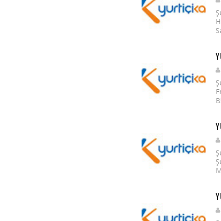
Ş
H
S
Y
Ş
E
B
Y
Ş
Ş
M
Y