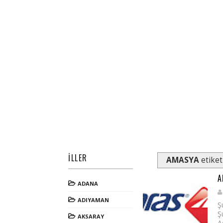
İLLER
AMASYA
etiket
A
ADANA
ADIYAMAN
Ş
Ş
AKSARAY
A