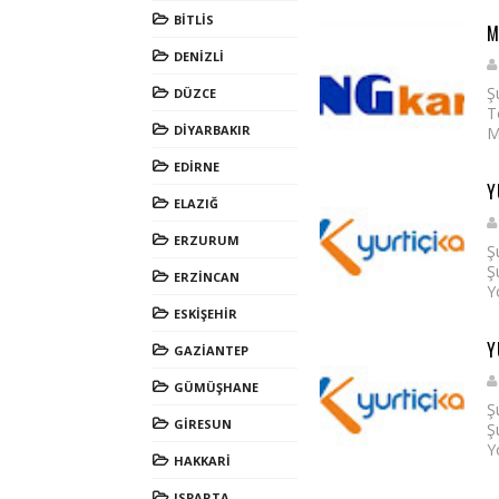
BİTLİS
M
DENİZLİ
Ş
DÜZCE
T
DİYARBAKIR
M
EDİRNE
Y
ELAZIĞ
ERZURUM
Ş
Ş
ERZİNCAN
Y
ESKİŞEHİR
Y
GAZİANTEP
GÜMÜŞHANE
Ş
GİRESUN
Ş
Y
HAKKARİ
ISPARTA