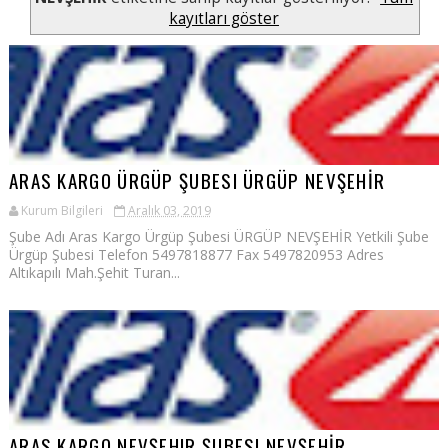
kayıtları göster
ARAS KARGO ÜRGÜP ŞUBESI ÜRGÜP NEVŞEHİR
Kurum Bilgileri
Aralık 03, 2019
Şube Adı Aras Kargo Ürgüp Şubesi ÜRGÜP NEVŞEHİR Yetkili Şube
Ürgüp Şubesi Telefon 5497818877 Fax 5497820953 Adres
Altıkapılı Mah.Şehit Turan...
ARAS KARGO NEVŞEHIR ŞUBESI NEVŞEHİR