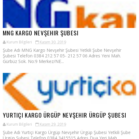
MNG KARGO NEVŞEHIR ŞUBESI
Kurum Bilgileri
Kasım 30, 2019
Şube Adı MNG Kargo Nevşehir Şubesi Yetkili Şube Nevşehir
Şubesi Telefon 0384 212 57 05- 212 57 06 Adres Yeni Mah.
Gürbüz Sok. No:9 Merkez/NE...
YURTIÇI KARGO ÜRGÜP NEVŞEHIR ÜRGÜP ŞUBESI
Kurum Bilgileri
Kasım 29, 2019
Şube Adı Yurtiçi Kargo Ürgüp Nevşehir Ürgüp Şubesi Yetkili Şube
Ürgüp Şubesi Telefon 0384 3415515 Adres Dua Yeri Mah.