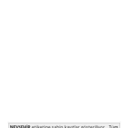
NEVŞEHİR
etiketine sahip kayıtlar gösteriliyor.
Tüm