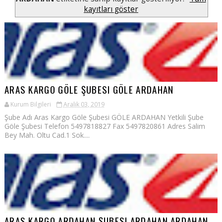
kayıtları göster
ARAS KARGO GÖLE ŞUBESI GÖLE ARDAHAN
Kurum Bilgileri
Aralık 03, 2019
Şube Adı Aras Kargo Göle Şubesi GÖLE ARDAHAN Yetkili Şube
Göle Şubesi Telefon 5497818827 Fax 5497820861 Adres Salim
Bey Mah. Oltu Cad.1 Sok....
ARAS KARGO ARDAHAN ŞUBESI ARDAHAN ARDAHAN