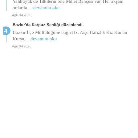
Yalıhüyük'de Tilkilerin bile Millet Bahçesi var. Her akşam
onlarda
... devamını oku
Ağu 04 2026
Bozkır'da Karpuz Şenliği düzenlendi.
Bozkır İlçe Müftülüğüne bağlı Hz. Aişe Hafızlık Kız Kur'an
Kursu
... devamını oku
Ağu 04 2026