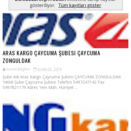
gösteriliyor.
Tüm kayıtları göster
ARAS KARGO ÇAYCUMA ŞUBESI ÇAYCUMA
ZONGULDAK
Kurum Bilgileri
Aralık 03, 2019
Şube Adı Aras Kargo Çaycuma Şubesi ÇAYCUMA ZONGULDAK
Yetkili Şube Çaycuma Şubesi Telefon 5497247142 Fax
5497821179 Adres Yeni Mah. Hürriyet ...