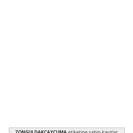
ZONGULDAKÇAYCUMA
etiketine sahip kayıtlar