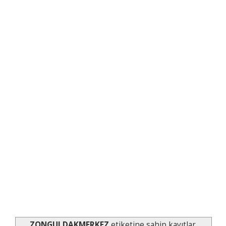
ZONGULDAKMERKEZ
etiketine sahip kayıtlar