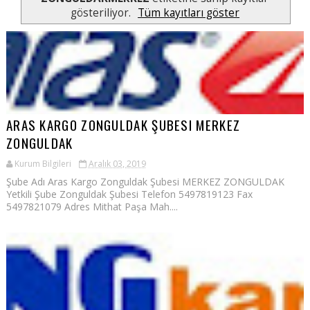
gösteriliyor.
Tüm kayıtları göster
ARAS KARGO ZONGULDAK ŞUBESI MERKEZ
ZONGULDAK
Kurum Bilgileri
Aralık 03, 2019
Şube Adı Aras Kargo Zonguldak Şubesi MERKEZ ZONGULDAK
Yetkili Şube Zonguldak Şubesi Telefon 5497819123 Fax
5497821079 Adres Mithat Paşa Mah....