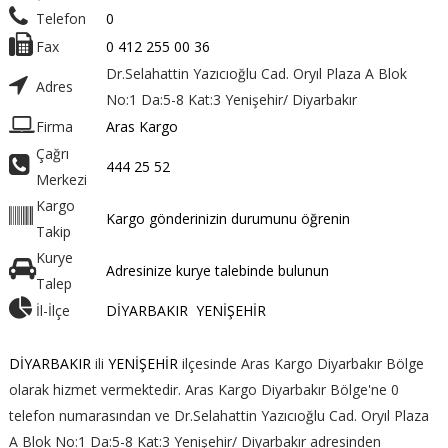
Telefon
0
Fax
0 412 255 00 36
Dr.Selahattin Yazıcıoğlu Cad. Oryıl Plaza A Blok
Adres
No:1 Da:5-8 Kat:3 Yenişehir/ Diyarbakır
Firma
Aras Kargo
Çağrı
444 25 52
Merkezi
Kargo
Kargo gönderinizin durumunu öğrenin
Takip
Kurye
Adresinize kurye talebinde bulunun
Talep
İl-İlçe
DİYARBAKIR
YENİŞEHİR
DİYARBAKIR
ili
YENİŞEHİR
ilçesinde Aras Kargo Diyarbakır Bölge
olarak hizmet vermektedir. Aras Kargo Diyarbakır Bölge'ne 0
telefon numarasından ve Dr.Selahattin Yazıcıoğlu Cad. Oryıl Plaza
A Blok No:1 Da:5-8 Kat:3 Yenişehir/ Diyarbakır adresinden