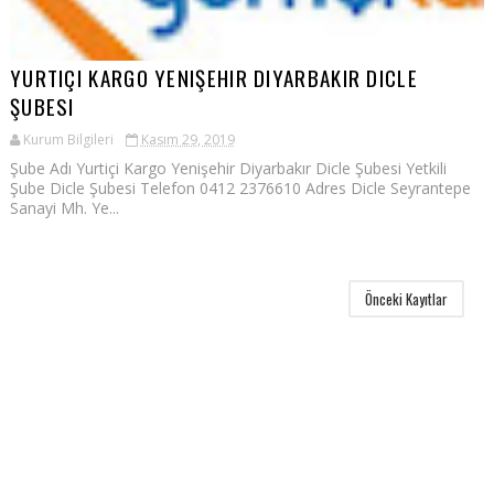
YURTIÇI KARGO YENIŞEHIR DIYARBAKIR DICLE
ŞUBESI
Kurum Bilgileri
Kasım 29, 2019
Şube Adı Yurtiçi Kargo Yenişehir Diyarbakır Dicle Şubesi Yetkili
Şube Dicle Şubesi Telefon 0412 2376610 Adres Dicle Seyrantepe
Sanayi Mh. Ye...
Önceki Kayıtlar