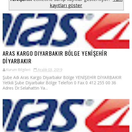
kayıtları göster
ARAS KARGO DIYARBAKIR BÖLGE YENİŞEHİR
DİYARBAKIR
Kurum Bilgileri
Aralık 03, 2019
Şube Adı Aras Kargo Diyarbakır Bölge YENİŞEHİR DİYARBAKIR
Yetkili Şube Diyarbakır Bölge Telefon 0 Fax 0 412 255 00 36
Adres Dr.Selahattin Ya...