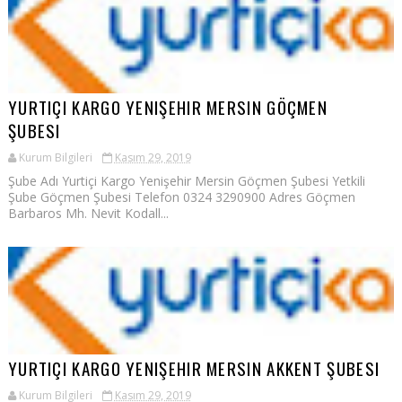
YURTIÇI KARGO YENIŞEHIR MERSIN GÖÇMEN
ŞUBESI
Kurum Bilgileri
Kasım 29, 2019
Şube Adı Yurtiçi Kargo Yenişehir Mersin Göçmen Şubesi Yetkili
Şube Göçmen Şubesi Telefon 0324 3290900 Adres Göçmen
Barbaros Mh. Nevit Kodall...
YURTIÇI KARGO YENIŞEHIR MERSIN AKKENT ŞUBESI
Kurum Bilgileri
Kasım 29, 2019