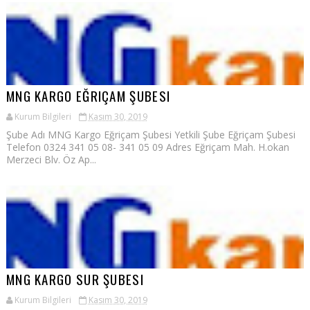
MNG KARGO EĞRIÇAM ŞUBESI
Kurum Bilgileri
Kasım 30, 2019
Şube Adı MNG Kargo Eğriçam Şubesi Yetkili Şube Eğriçam Şubesi
Telefon 0324 341 05 08- 341 05 09 Adres Eğriçam Mah. H.okan
Merzeci Blv. Öz Ap...
MNG KARGO SUR ŞUBESI
Kurum Bilgileri
Kasım 30, 2019