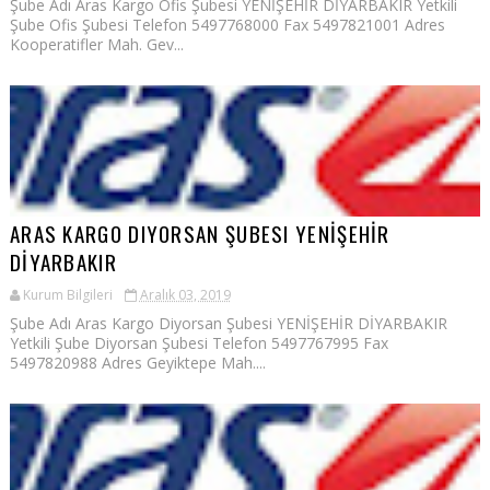
Şube Adı Aras Kargo Ofis Şubesi YENİŞEHİR DİYARBAKIR Yetkili
Şube Ofis Şubesi Telefon 5497768000 Fax 5497821001 Adres
Kooperatifler Mah. Gev...
ARAS KARGO DIYORSAN ŞUBESI YENİŞEHİR
DİYARBAKIR
Kurum Bilgileri
Aralık 03, 2019
Şube Adı Aras Kargo Diyorsan Şubesi YENİŞEHİR DİYARBAKIR
Yetkili Şube Diyorsan Şubesi Telefon 5497767995 Fax
5497820988 Adres Geyiktepe Mah....