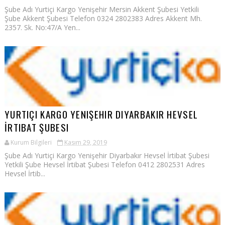
Şube Adı Yurtiçi Kargo Yenişehir Mersin Akkent Şubesi Yetkili
Şube Akkent Şubesi Telefon 0324 2802383 Adres Akkent Mh.
2357. Sk. No:47/A Yen...
YURTIÇI KARGO YENIŞEHIR DIYARBAKIR HEVSEL
İRTIBAT ŞUBESI
Kurum Bilgileri
Kasım 29, 2019
Şube Adı Yurtiçi Kargo Yenişehir Diyarbakır Hevsel İrtibat Şubesi
Yetkili Şube Hevsel İrtibat Şubesi Telefon 0412 2802531 Adres
Hevsel İrtib...