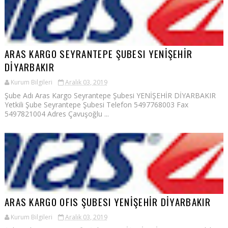
ARAS KARGO SEYRANTEPE ŞUBESI YENİŞEHİR
DİYARBAKIR
Kurum Bilgileri
Aralık 03, 2019
Şube Adı Aras Kargo Seyrantepe Şubesi YENİŞEHİR DİYARBAKIR
Yetkili Şube Seyrantepe Şubesi Telefon 5497768003 Fax
5497821004 Adres Çavuşoğlu ...
ARAS KARGO OFIS ŞUBESI YENİŞEHİR DİYARBAKIR
Kurum Bilgileri
Aralık 03, 2019