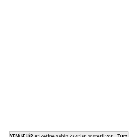
YENİŞEHİR
etiketine sahip kayıtlar gösteriliyor.
Tüm